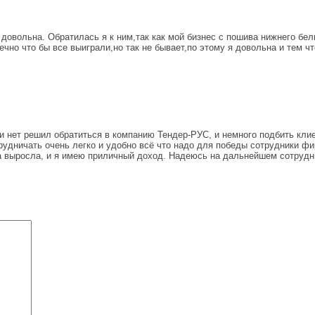
довольна. Обратилась я к ним,так как мой бизнес с пошива нижнего бел
ечно что бы все выиграли,но так не бывает,по этому я довольна и тем 
 и нет решил обратиться в компанию Тендер-РУС, и немного подбить клие
трудничать очень легко и удобно всё что надо для победы сотрудники ф
за выросла, и я имею приличный доход. Надеюсь на дальнейшем сотрудн