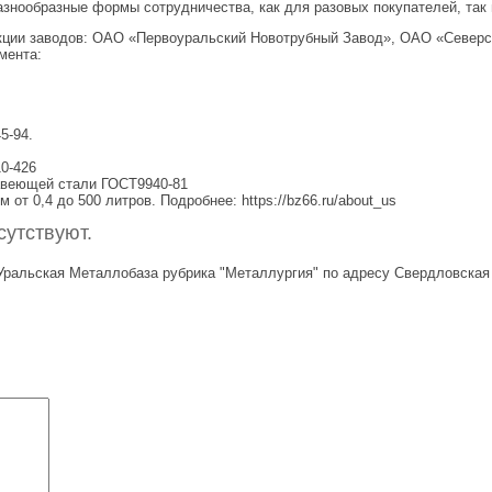
нообразные формы сотрудничества, как для разовых покупателей, так 
ции заводов: ОАО «Первоуральский Новотрубный Завод», ОАО «Северс
мента:
5-94.
10-426
авеющей стали ГОСТ9940-81
т 0,4 до 500 литров. Подробнее: https://bz66.ru/about_us
утствуют.
ральская Металлобаза рубрика "Металлургия" по адресу Свердловская об