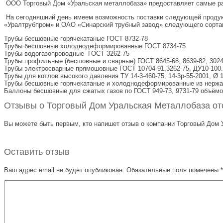
ООО Торговый Дом «Уральская металлобаза» предоставляет самые раз
На сегодняшний день имеем возможность поставки следующей продук
«Уралтрубпром» и ОАО «Синарский трубный завод» следующего сорта
Трубы бесшовные горячекатаные ГОСТ 8732-78
Трубы бесшовные холоднодеформированные ГОСТ 8734-75
Трубы водогазопроводные ГОСТ 3262-75
Трубы профильные (бесшовные и сварные) ГОСТ 8645-68, 8639-82, 3024
Трубы электросварные прямошовные ГОСТ 10704-91,3262-75, ДУ10-100.
Трубы для котлов высокого давления ТУ 14-3-460-75, 14-3р-55-2001, Ø 
Трубы бесшовные горячекатаные и холоднодеформированные из нерж
Баллоны бесшовные для сжатых газов по ГОСТ 949-73, 9731-79 объёмом о
Отзывы о Торговый Дом Уральская Металлобаза отс
Вы можете быть первым, кто напишет отзыв о компании Торговый Дом У
Оставить отзыв
Ваш адрес email не будет опубликован.
Обязательные поля помечены
*