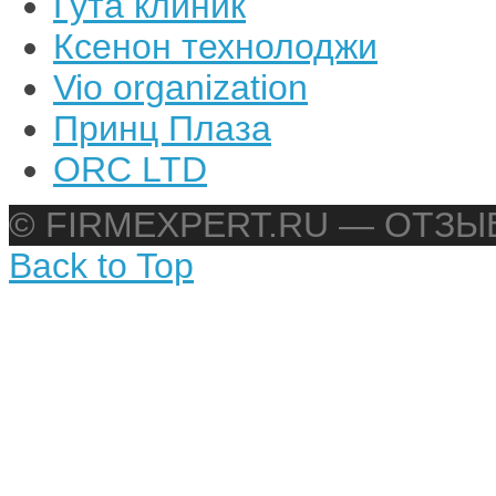
Гута клиник
Ксенон технолоджи
Vio organization
Принц Плаза
ORC LTD
© FIRMEXPERT.RU — ОТЗ
Back to Top