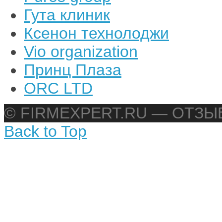
Гута клиник
Ксенон технолоджи
Vio organization
Принц Плаза
ORC LTD
© FIRMEXPERT.RU — ОТЗ
Back to Top