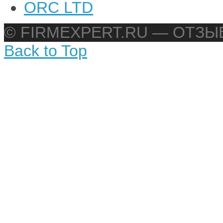
ORC LTD
© FIRMEXPERT.RU — ОТЗ
Back to Top