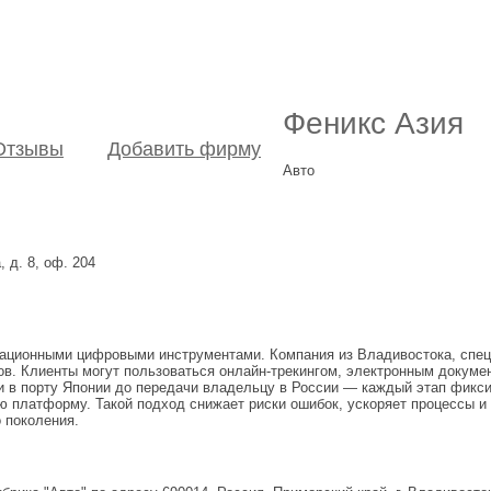
Феникс Азия
Отзывы
Добавить фирму
Авто
 д. 8, оф. 204
вационными цифровыми инструментами. Компания из Владивостока, спец
ов. Клиенты могут пользоваться онлайн-трекингом, электронным докуме
ки в порту Японии до передачи владельцу в России — каждый этап фикс
 платформу. Такой подход снижает риски ошибок, ускоряет процессы и 
 поколения.