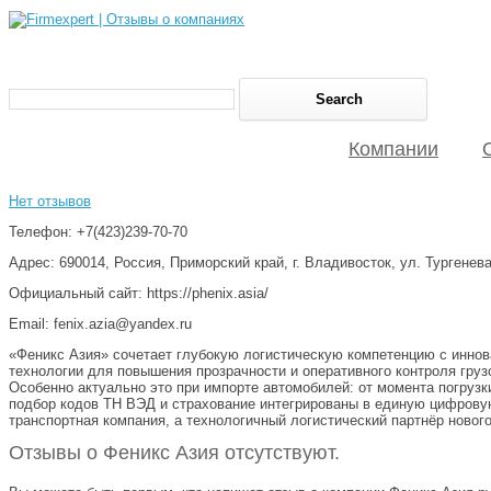
Компании
Нет отзывов
Телефон: +7(423)239-70-70
Адрес: 690014, Россия, Приморский край, г. Владивосток, ул. Тургенева,
Официальный сайт: https://phenix.asia/
Email: fenix.azia@yandex.ru
«Феникс Азия» сочетает глубокую логистическую компетенцию с инно
технологии для повышения прозрачности и оперативного контроля груз
Особенно актуально это при импорте автомобилей: от момента погруз
подбор кодов ТН ВЭД и страхование интегрированы в единую цифровую
транспортная компания, а технологичный логистический партнёр нового
Отзывы о Феникс Азия отсутствуют.