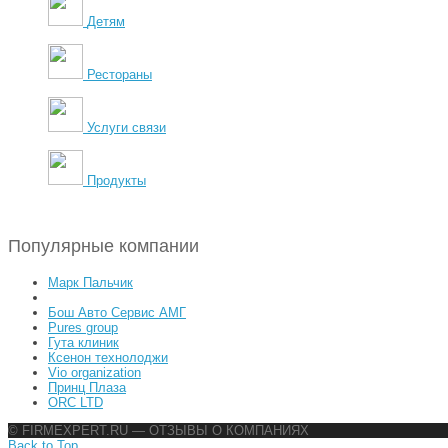
Детям
Рестораны
Услуги связи
Продукты
Популярные компании
Марк Пальчик
Бош Авто Сервис АМГ
Pures group
Гута клиник
Ксенон технолоджи
Vio organization
Принц Плаза
ORC LTD
© FIRMEXPERT.RU — ОТЗЫВЫ О КОМПАНИЯХ
Back to Top