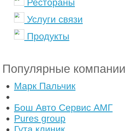
Рестораны
Услуги связи
Продукты
Популярные компании
Марк Пальчик
Бош Авто Сервис АМГ
Pures group
Гута клиник