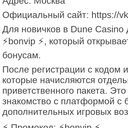
Адрес: Москва
Официальный сайт: https://v
Для новичков в Dune Casino
⚡️bonvip ⚡️, который открыв
бонусам.
После регистрации с кодом и
которые начисляются отдель
приветственного пакета. Это
знакомство с платформой с 
дополнительных игровых во
⚡️ Промокод: ⚡️bonvip ⚡️