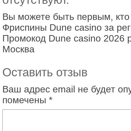
Вы можете быть первым, кто
Фриспины Dune casino за рег
Промокод Dune casino 2026 
Москва
Оставить отзыв
Ваш адрес email не будет оп
помечены
*