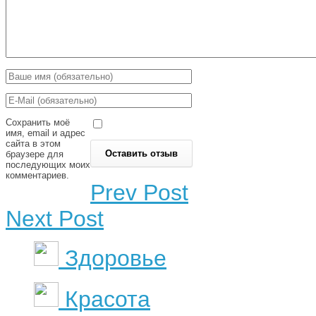
Сохранить моё
имя, email и адрес
сайта в этом
браузере для
последующих моих
комментариев.
Prev Post
Next Post
Здоровье
Красота