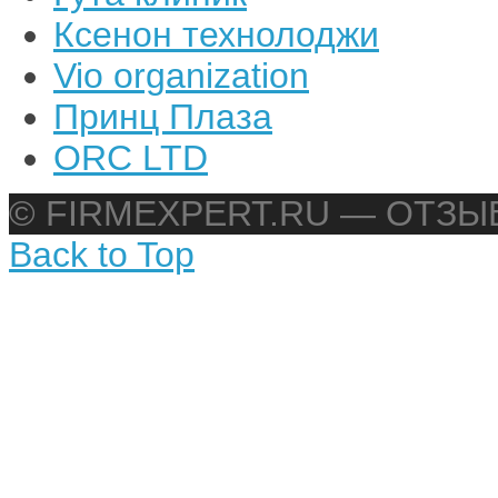
Ксенон технолоджи
Vio organization
Принц Плаза
ORC LTD
© FIRMEXPERT.RU — ОТЗ
Back to Top