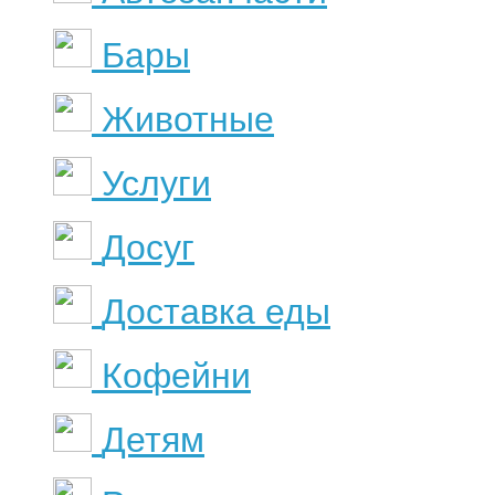
Бары
Животные
Услуги
Досуг
Доставка еды
Кофейни
Детям