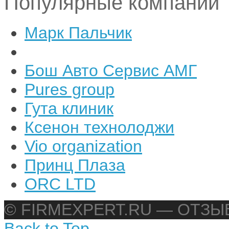
Популярные компании
Марк Пальчик
Бош Авто Сервис АМГ
Pures group
Гута клиник
Ксенон технолоджи
Vio organization
Принц Плаза
ORC LTD
© FIRMEXPERT.RU — ОТЗ
Back to Top