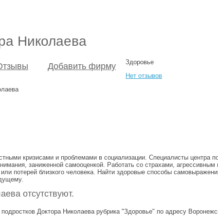
ора Николаева
Здоровье
Отзывы
Добавить фирму
Нет отзывов
олаева
стными кризисами и проблемами в социализации. Специалисты центра п
онимания, заниженной самооценкой. Работать со страхами, агрессивны
 или потерей близкого человека. Найти здоровые способы самовыражени
удущему.
аева отсутствуют.
 подростков Доктора Николаева рубрика "Здоровье" по адресу Воронежс