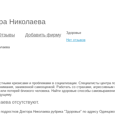
ора Николаева
Здоровье
Отзывы
Добавить фирму
Нет отзывов
олаева
стными кризисами и проблемами в социализации. Специалисты центра п
онимания, заниженной самооценкой. Работать со страхами, агрессивны
 или потерей близкого человека. Найти здоровые способы самовыражени
удущему.
аева отсутствуют.
 подростков Доктора Николаева рубрика "Здоровье" по адресу Одинцово,