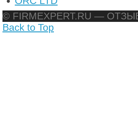
ORC LTD
© FIRMEXPERT.RU — ОТЗ
Back to Top