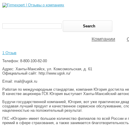
Компании
1 Отзыв
Телефон: 8-800-100-82-00
Адрес: Ханты-Мансийск, ул. Комсомольская, д. 61
Официальный сайт: http://www.ugsk.ru/
Email: mail@ugsk.ru
Работая по международным стандартам, компания Югория достигла нев
В качестве акционера ГСК Югория выступает Ханты-Мансийский автоно
Будучи государственной компанией, Югория, вот уже практически двад
создавая лучший продукт и качественное сервисное обслуживание, сп
нацеленностью на положительный результат.
ГКС «Югория» имеет большое количество филиалов по всей России и п
премий в сфере страхования, а также занимается благотворительность