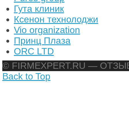
Гута клиник
Ксенон технолоджи
Vio organization
Принц Плаза
ORC LTD
© FIRMEXPERT.RU — ОТЗ
Back to Top