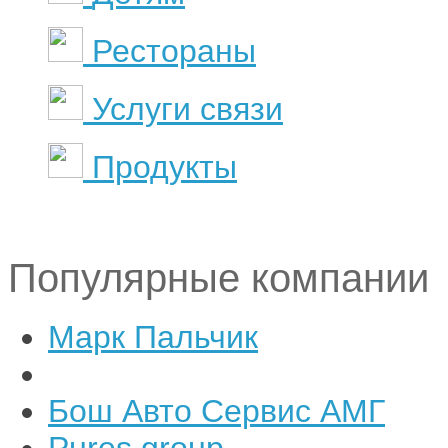
Рестораны
Услуги связи
Продукты
Популярные компании
Марк Пальчик
Бош Авто Сервис АМГ
Pures group