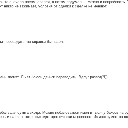
ак то сначала посомневался, а потом подумал — можно и попробовать. Т
т никто не зажимает, условия от сделки к сделке не меняют.
ьг переводить, но справки бы навел.
ень звонят. Я чет боюсь деньги переводить. Вдруг развод?!))
ольшая сумма входа. Можно побаловаться имея и тысячу баксов на рук
ньги на счет тоже приходят практически мгновенно. Из инструментов осо