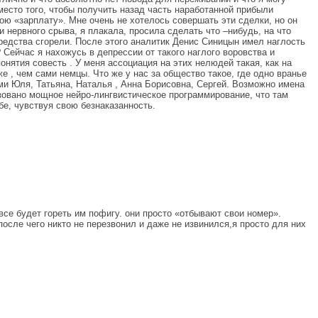
место того, чтобы получить назад часть наработанной прибыли
ою «зарплату». Мне очень не хотелось совершать эти сделки, но он
и нервного срыва, я плакала, просила сделать что –нибудь, на что
редства сгорели. После этого аналитик Денис Синицын имел наглость
 Сейчас я нахожусь в депрессии от такого наглого воровства и
онятия совесть . У меня ассоциация на этих нелюдей такая, как на
 , чем сами немцы. Что же у нас за общество такое, где одно вранье
ми Юля, Татьяна, Наталья , Анна Борисовна, Сергей. Возможно имена
зовано мощное нейро-лингвистическое программирование, что там
е, чувствуя свою безнаказанность.
 все будет гореть им пофигу. они просто «отбывают свои номер».
после чего никто не перезвонил и даже не извинился,я просто для них