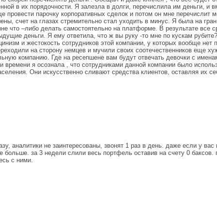
ной в их порядочности. Я залезла в долги, перечислила им деньги, и в
е провести парочку корпоративных сделок и потом он мне перечислит м
ены, счет на глазах стремительно стал уходить в минус. Я была на гран
не что –либо делать самостоятельно на платформе. В результате все с
дущие деньги. Я ему ответила, что ж вы руку -то мне по кускам рубите?
цинизм и жестокость сотрудников этой компании, у которых вообще нет п
реходили на сторону немцев и мучили своих соотечественников еще хуже
ельную компанию. Где на ресепшене вам будут отвечать девочки с имена
и времени я осознала , что сотрудниками данной компании было исполь
селения. Они искусственно сливают средства клиентов, оставляя их себ
зу, аналитики не заинтересованы, звонят 1 раз в день. даже если у вас
е больше. за 3 недели слили весь портфель оставив на счету 0 баксов. 
есь с ними.