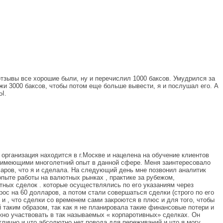
тзывы все хорошие были, ну и перечислил 1000 баксов. Умудрился за
ожи 3000 баксов, чтобы потом еще больше вывести, я и послушал его. А
Ы.
рганизация находится в г.Москве и нацелена на обучение клиентов
 имеющими многолетний опыт в данной сфере. Меня заинтересовало
аров, что я и сделала. На следующий день мне позвонил аналитик
пыте работы на валютных рынках , практике за рубежом,
тных сделок . которые осуществлялись по его указаниям через
ос на 60 долларов, а потом стали совершаться сделки (строго по его
 и , что сделки со временем сами закроются в плюс и для того, чтобы
таким образом, так как я не планировала такие финансовые потери и
ужно участвовать в так называемых « корпаротивных» сделках. Он
тлично и что абсолютно нет повода для переживаний и что я могу