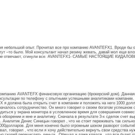
еня небольшой опыт. Прочитал все про компанию AVANTEFX1. Вроде бы о
 тут –то было. Мой консультант начал резину жевать, давай мол еще вл
оны не отвечают, сгинули все. AVANTEFX1- САМЫЕ НАСТОЯЩИЕ КИДАЛОВ
компанию AVANTEFX финансовую организацию (брокерский дом). Данная о
онсультации по телефону с опытными успешными аналитиками компании,
 я должна была открыть счет в компании и положить на него 1000 долл
началось сотрудничество. Он много говорил о своем богатом успешном о
одиться у экрана монитора в условленное время для совершения совмес
бозрении и мне и аналитику. Сначала в результате 3-х сделок счет выр
. Аналитик Денис Синицын говорил , что не стоит переживать так сильно
000долларов. Для меня конечно было огромным шоком разворот событий 
вал, говорил , что если я хочу действительно вернуть свои средства н
но скорей перечислять деньги . Обещал и даже клялся , что все будет о