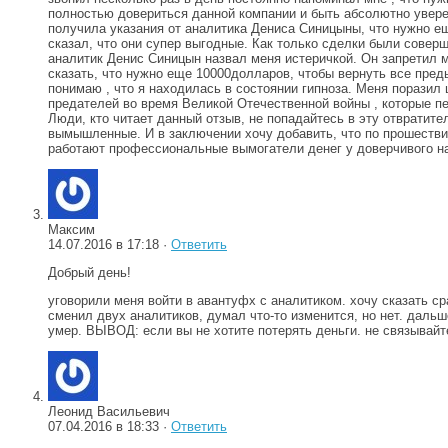
полностью довериться данной компании и быть абсолютно уверен
получила указания от аналитика Дениса Синицыны, что нужно ещ
сказал, что они супер выгодные. Как только сделки были соверш
аналитик Денис Синицын назвал меня истеричкой. Он запретил м
сказать, что нужно еще 10000долларов, чтобы вернуть все преды
понимаю , что я находилась в состоянии гипноза. Меня поразил 
предателей во время Великой Отечественной войны , которые пе
Люди, кто читает данный отзыв, не попадайтесь в эту отвратит
вымышленные. И в заключении хочу добавить, что по прошестви
работают профессиональные вымогатели денег у доверчивого на
Максим
14.07.2016 в 17:18 ·
Ответить
Добрый день!
уговорили меня войти в авантуфх с аналитиком. хочу сказать сра
сменил двух аналитиков, думал что-то изменится, но нет. дальш
умер. ВЫВОД: если вы не хотите потерять деньги. не связывайт
Леонид Васильевич
07.04.2016 в 18:33 ·
Ответить