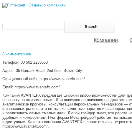
Компании
8 комментариев
Телефон: 00 501 2233553
Адрес: 35 Barrack Road‎, 2nd floor, Belize City
Официальный сайт: https://www.avantefx.com/
Email: https://www.avantefx.com/
Компания AVANTEFX предлагает широкий выбор возможностей для тре
основаны на «живом» опыте. Для новичков организация предлагает к
аналитические прогнозы, консультации персональных менеджеров — о
финансовых рынков, это не только валютные пары, но и фьючерсы, сп
и реализовать самые смелые идеи. Любой трейдер знает, что работа 
удобным и комфортным. Платформа Метатрейдер4 работает на максима
и доступным. Клиенты компании AVANTEFX в своих отзывах не раз отм
https://www.avantefx.com/.