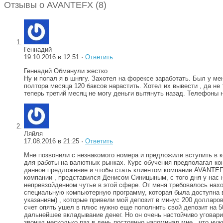
Отзывы о AVANTEFX (8)
Геннадий
19.10.2016 в 12:51 ·
Ответить
Геннадий Обманули жестко
Ну и попал я в шнягу. Захотел на форексе заработать. Был у м
полтора месяца 120 баксов нарастить. Хотел их вывести , да не
теперь третий месяц не могу деньги вытянуть назад. Телеф
Ляйля
17.08.2016 в 21:25 ·
Ответить
Мне позвонили с незнакомого номера и предложили вступить в 
для работы на валютных рынках. Курс обучения предполагал к
данное предложение и чтобы стать клиентом компании AVANTEFX
компании , представился Денисом Синицыным, с того дня у нас 
непревзойденном чутье в этой сфере. От меня требовалось нах
специальную компьютерную программу, которая была доступна в о
указаниям) , которые привели мой депозит в минус 200 долларов
счет опять ушел в плюс нужно еще пополнить свой депозит на 5
дальнейшее вкладывание денег. Но он очень настойчиво уговари
звонил несколько раз в день постоянно напоминал мне , что нуж