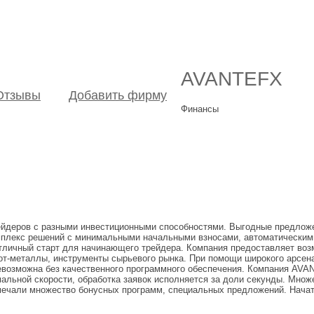
AVANTEFX
Отзывы
Добавить фирму
Финансы
йдеров с разными инвестиционными способностями. Выгодные предложен
омплекс решений с минимальными начальными взносами, автоматическим
тличный старт для начинающего трейдера. Компания предоставляет воз
от-металлы, инструменты сырьевого рынка. При помощи широкого арсен
невозможна без качественного программного обеспечения. Компания AV
льной скорости, обработка заявок исполняется за доли секунды. Мно
ечали множество бонусных программ, специальных предложений. Начать