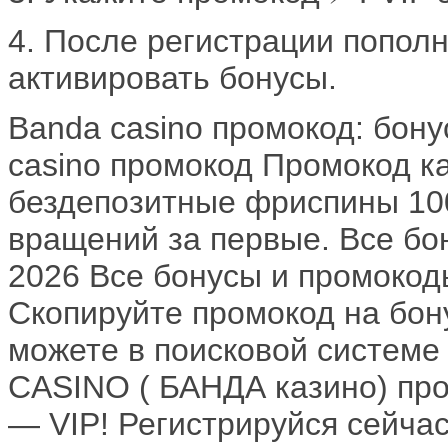
4. После регистрации попол
активировать бонусы.
Banda casino промокод: бон
casino промокод Промокод к
бездепозитные фриспины 100
вращений за первые. Все бо
2026 Все бонусы и промокоды
Скопируйте промокод на бону
можете в поисковой системе
CASINO ( БАНДА казино) про
— VIP! Регистрируйся сейча