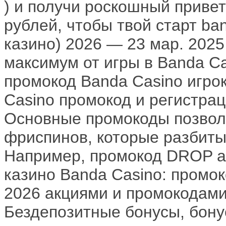
) и получи роскошный приве
рублей, чтобы твой старт ba
казино) 2026 — 23 мар. 2025
максимум от игры в Banda Ca
промокод Banda Casino игро
Casino промокод и регистрац
Основные промокоды позвол
фриспинов, которые разбиты
Например, промокод DROP а
казино Banda Casino: промо
2026 акциями и промокодами
Бездепозитные бонусы, бонус