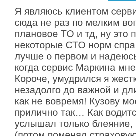
Я являюсь клиентом серви
сюда не раз по мелким во
плановое ТО и тд, ну это 
некоторые СТО норм справ
лучше о первом и надеюс
когда сервис Маркина мне
Короче, умудрился я жестк
незадолго до важной и дл
как не вовремя! Кузову м
прилично так… Как водится
услышал только блеяние,
(потом поменял страховую,