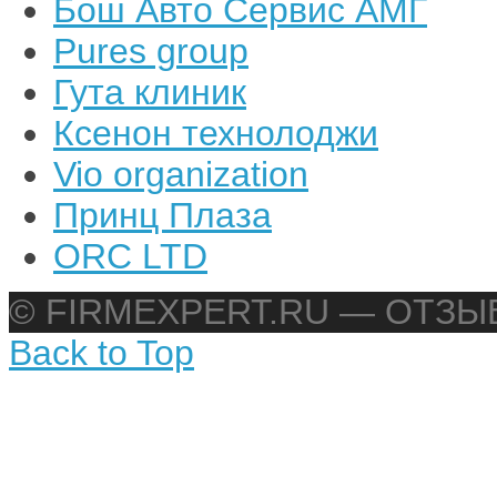
Бош Авто Сервис АМГ
Pures group
Гута клиник
Ксенон технолоджи
Vio organization
Принц Плаза
ORC LTD
© FIRMEXPERT.RU — ОТЗ
Back to Top