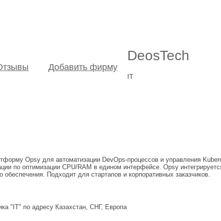
DeosTech
Отзывы
Добавить фирму
IT
атформу Opsy для автоматизации DevOps-процессов и управления Kuber
дации по оптимизации CPU/RAM в едином интерфейсе. Opsy интегрируется 
о обеспечения. Подходит для стартапов и корпоративных заказчиков.
ка "IT" по адресу Казахстан, СНГ, Европа