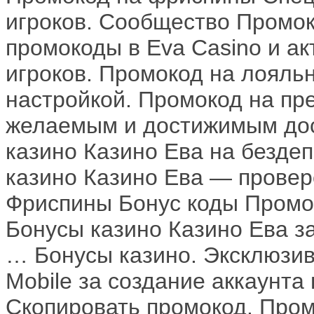
игроков. Сообщество Промок
промокоды в Eva Casino и а
игроков. Промокод на лояль
настройкой. Промокод на пр
желаемым и достижимым дост
казино Казино Ева на безде
казино Казино Ева — прове
Фриспины Бонус коды Промо
Бонусы казино Казино Ева за
… Бонусы казино. Эксклюзивн
Mobile за создание аккаунта 
Скопировать промокод. Пром