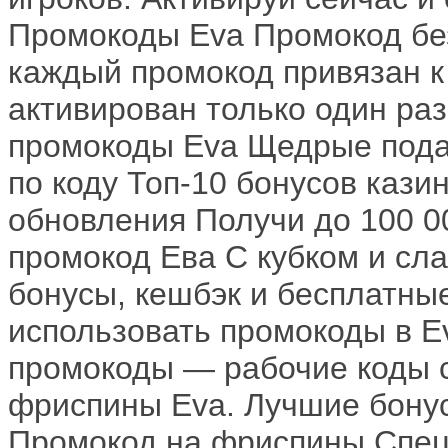
Промокоды Eva Промокод без
каждый промокод привязан к
активирован только один раз
промокоды Eva Щедрые пода
по коду Топ-10 бонусов каз
обновления Получи до 100 0
промокод Ева С кубком и сл
бонусы, кешбэк и бесплатны
использовать промокоды в Ev
промокоды — рабочие коды 
фриспины Eva. Лучшие бону
Промокод на фриспины Спе