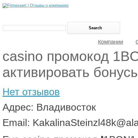
Компании
casino промокод 1B
активировать бонусы
Нет отзывов
Адрес: Владивосток
Email: KakalinaSteinzl48k@al