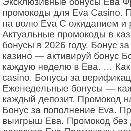
Эксклюзивные бонусы Ева Ф
промокоды для Eva Casino. 
на волю Eva С ожиданием и 
Актуальные промокоды в кази
бонусы в 2026 году. Бонус з
казино — активируй бонус 
каждую неделю в Ева. … Как
casino. Бонусы за верифика
Еженедельные бонусы — каж
каждый депозит. Промокод н
Бонус за пополнение Eva. П
выигрыш Ева. Промокод без 