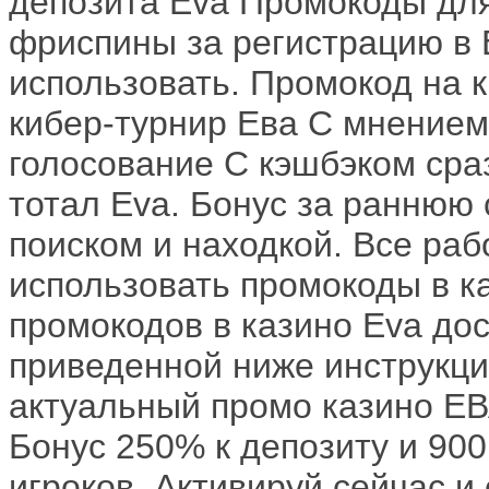
депозита Eva Промокоды для
фриспины за регистрацию в E
использовать. Промокод на 
кибер-турнир Ева С мнением
голосование С кэшбэком сра
тотал Eva. Бонус за раннюю 
поиском и находкой. Все ра
использовать промокоды в к
промокодов в казино Eva до
приведенной ниже инструкц
актуальный промо казино ЕВ
Бонус 250% к депозиту и 90
игроков. Активируй сейчас и