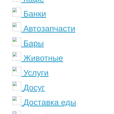
Банки
Автозапчасти
Бары
Животные
Услуги
Досуг
Доставка еды