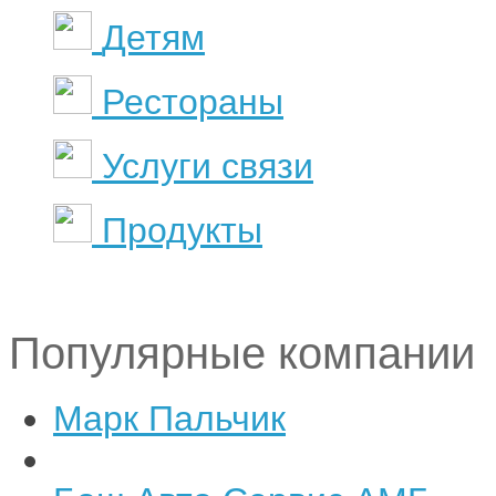
Детям
Рестораны
Услуги связи
Продукты
Популярные компании
Марк Пальчик