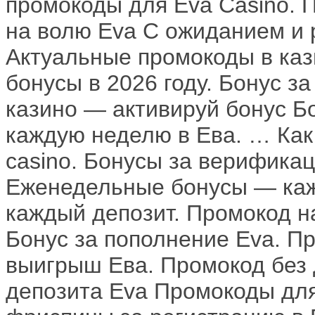
промокоды для Eva Casino. 
на волю Eva С ожиданием и 
Актуальные промокоды в кази
бонусы в 2026 году. Бонус з
казино — активируй бонус 
каждую неделю в Ева. … Как
casino. Бонусы за верифика
Еженедельные бонусы — каж
каждый депозит. Промокод н
Бонус за пополнение Eva. П
выигрыш Ева. Промокод без 
депозита Eva Промокоды для