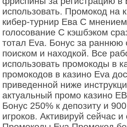
фриспины за регистрацию в E
использовать. Промокод на 
кибер-турнир Ева С мнением
голосование С кэшбэком сра
тотал Eva. Бонус за раннюю 
поиском и находкой. Все ра
использовать промокоды в к
промокодов в казино Eva до
приведенной ниже инструкц
актуальный промо казино ЕВ
Бонус 250% к депозиту и 90
игроков. Активируй сейчас и
Промокоды Eva Промокод без