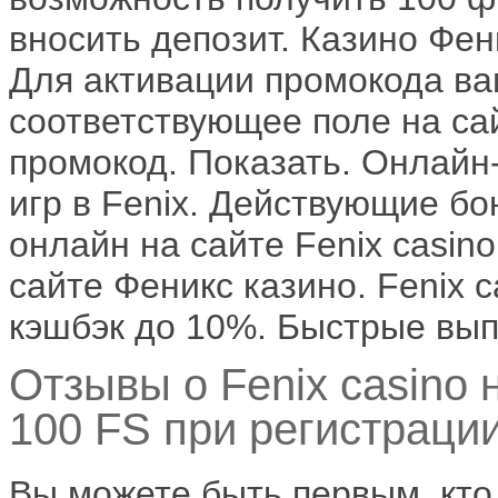
вносить депозит. Казино Фе
Для активации промокода ва
соответствующее поле на са
промокод. Показать. Онлайн
игр в Fenix. Действующие бо
онлайн на сайте Fenix casi
сайте Феникс казино. Fenix 
кэшбэк до 10%. Быстрые вып
Отзывы о Fenix casino 
100 FS при регистрации
Вы можете быть первым, кто