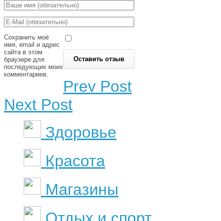
Сохранить моё
имя, email и адрес
сайта в этом
браузере для
последующих моих
комментариев.
Prev Post
Next Post
Здоровье
Красота
Магазины
Отдых и спорт