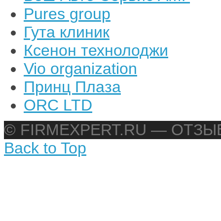
Pures group
Гута клиник
Ксенон технолоджи
Vio organization
Принц Плаза
ORC LTD
© FIRMEXPERT.RU — ОТЗ
Back to Top