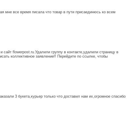
рая мне все время писала что товар в пути присаединюсь ко всем
и сайт flowerpost.ru.Удалили группу в контакте,удалили страницу в
исать коллективное заявление!! Перейдите по ссылке, чтобы
казали 3 букета,курьер только что доставил нам их,огромное спасибо