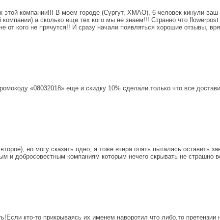
к этой компании!!! В моем городе (Сургут, ХМАО), 6 человек кинули ваш 
 компании) а сколько еще тех кого мы не знаем!!! Странно что flowerpo
не от кого не прячутся!! И сразу начали появляться хорошие отзывы, вряд
 промокоду «08032018» еще и скидку 10% сделали.только что все достав
торое), но могу сказать одно, я тоже вчера опять пыталась оставить зак
м и добросовестным компаниям которым нечего скрывать не страшно в
ь!Если кто-то прикрываясь их именем наворотил что либо,то претензии 