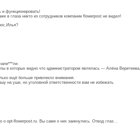
ть и функционировать!
аже в глаза никто из сотрудников компании flowerpost не видел!
рос,Илья?
апи***ли.
ппы в которых видно что администратором являлась — Алёна Веретеева,
олько ещё больше привлекло внимания.
шу на уши, но уголовной ответственности вам не избежать.
о о opt-flowerpost.ru. Вы сами о них заикнулись. Отвод глаз…