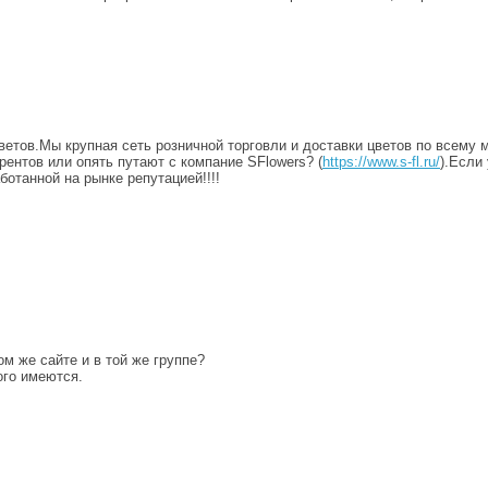
цветов.Мы крупная сеть розничной торговли и доставки цветов по всему 
рентов или опять путают с компание SFlowers? (
https://www.s-fl.ru/
).Если
отанной на рынке репутацией!!!!
м же сайте и в той же группе?
ого имеются.