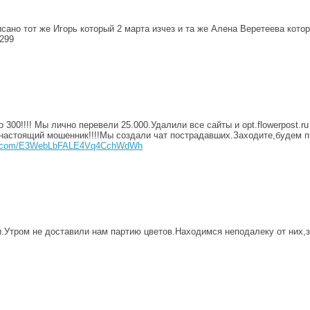
сано тот же Игорь который 2 марта изчез и та же Алена Веретеева кото
299
300!!!! Мы лично перевели 25.000.Удалили все сайты и opt.flowerpost.ru 
 настоящий мошенник!!!!Мы создали чат пострадавших.Заходите,будем п
app.com/E3WebLbFALE4Vq4CchWdWh
.Утром не доставили нам партию цветов.Находимся неподалеку от них,за