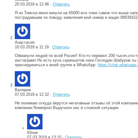
20.03.2018 в 12:46 ·
Ответить
Я из Томска меня кинули на 65000 все тоже самое что выше напи
пострадавшим по поводу заявления мой номер в вацап 89039152
Анастасия
10.03.2018 в 11:19 ·
Ответить
Обманули людей по всей Росии!! Кто-то перевел 200 тысяч,кто-то 
инстаграмп.Но есть куча скриншотов,чеки.Господин Шабуров,ты
присоединиться к моей группе в WhatsApp:
https://chat.whats
Валерия
07.03.2018 в 12:32 ·
Ответить
Не понимаю откуда берутся негативные отзывы об этой компании
компании flowerpost.Выручили нас в сложной ситуации.
Юлия
07.03.2018 в 13:10 ·
Ответить