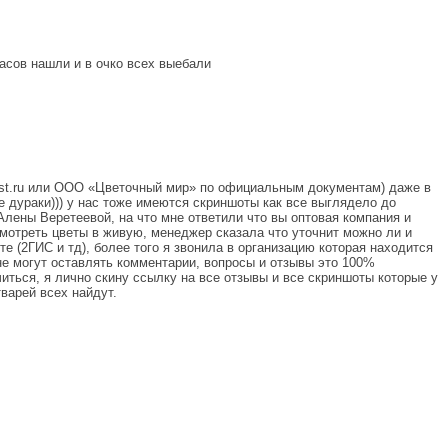
расов нашли и в очко всех выебали
ost.ru или ООО «Цветочный мир» по официальным документам) даже в
 дураки))) у нас тоже имеются скриншоты как все выглядело до
лены Веретеевой, на что мне ответили что вы оптовая компания и
смотреть цветы в живую, менеджер сказала что уточнит можно ли и
рте (2ГИС и тд), более того я звонила в организацию которая находится
е могут оставлять комментарии, вопросы и отзывы это 100%
ться, я лично скину ссылку на все отзывы и все скриншоты которые у
варей всех найдут.