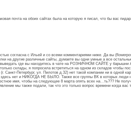
аковая почта на обоих сайтах была на которую я писал, что бы вас пида
тью согласна с Ильей и со всеми комментариями ниже. Да вы (flowerp
лки на другие различные сайты, думаете вы одни умные а все остальные
сь выведать где вы находитесь в чате на РОЗНИЧНОМ САЙТЕ у барышни А
 только склады, я попросила встретиться на одном из складов чтобы по
(г. Санкт-Петербург, ул. Пилотов д.32) нет такой компании ни в одной ка
и здесь нет и НИКОГДА НЕ БЫЛО. Также все группы ВК в которых люди н
стное имя, чтобы на следующее 8 марта опять всех на…ть??? Не получи
вление мы также подали, так что это только вопрос времени когда вас т