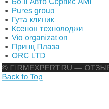
Бош Авто Сервис АМГ
Pures group
Гута клиник
Ксенон технолоджи
Vio organization
Принц Плаза
ORC LTD
© FIRMEXPERT.RU — ОТЗ
Back to Top