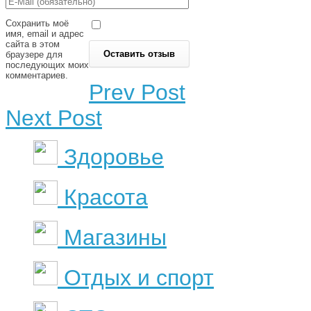
Сохранить моё
имя, email и адрес
сайта в этом
браузере для
последующих моих
комментариев.
Prev Post
Next Post
Здоровье
Красота
Магазины
Отдых и спорт