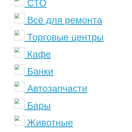
СТО
Всё для ремонта
Торговые центры
Кафе
Банки
Автозапчасти
Бары
Животные