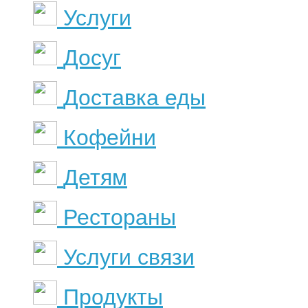
Услуги
Досуг
Доставка еды
Кофейни
Детям
Рестораны
Услуги связи
Продукты