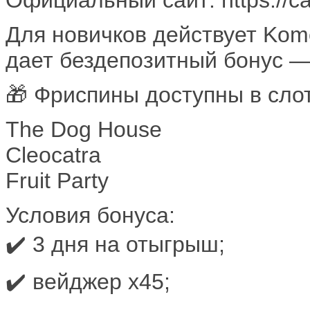
Для новичков действует Kom
дает бездепозитный бонус —
🎁 Фриспины доступны в сло
The Dog House
Cleocatra
Fruit Party
Условия бонуса:
✔️ 3 дня на отыгрыш;
✔️ вейджер х45;