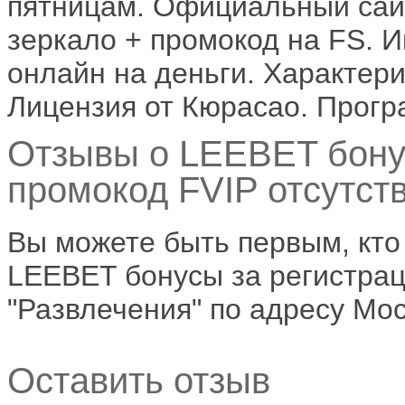
пятницам. Официальный сайт
зеркало + промокод на FS. Иг
онлайн на деньги. Характери
Лицензия от Кюрасао. Прог
Отзывы о LEEBET бону
промокод FVIP отсутств
Вы можете быть первым, кто
LEEBET бонусы за регистрац
"Развлечения" по адресу Мо
Оставить отзыв