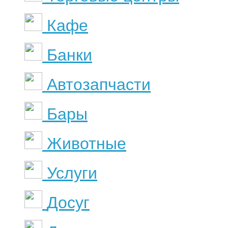
Кафе
Банки
Автозапчасти
Бары
Животные
Услуги
Досуг