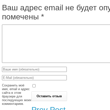
Ваш адрес email не будет оп
помечены
*
Сохранить моё
имя, email и адрес
сайта в этом
браузере для
последующих моих
комментариев.
Prev Post