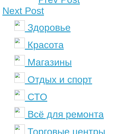
Next Post
Здоровье
Красота
Магазины
Отдых и спорт
СТО
Всё для ремонта
Торговые центры