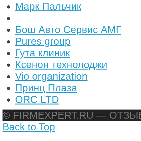
Марк Пальчик
Бош Авто Сервис АМГ
Pures group
Гута клиник
Ксенон технолоджи
Vio organization
Принц Плаза
ORC LTD
© FIRMEXPERT.RU — ОТЗ
Back to Top