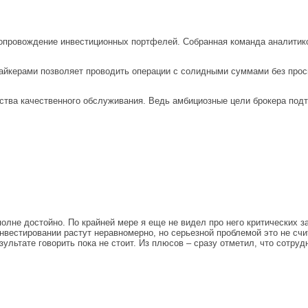
опровождение инвестиционных портфелей. Собранная команда аналитиков
айкерами позволяет проводить операции с солидными суммами без прос
инства качественного обслуживания. Ведь амбициозные цели брокера по
олне достойно. По крайней мере я еще не видел про него критических з
инвестировании растут неравномерно, но серьезной проблемой это не счи
зультате говорить пока не стоит. Из плюсов – сразу отметил, что сотру