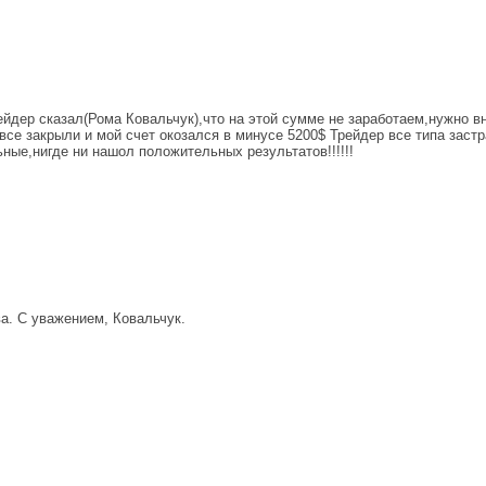
ейдер сказал(Рома Ковальчук),что на этой сумме не заработаем,нужно вн
все закрыли и мой счет окозался в минусе 5200$ Трейдер все типа заст
ные,нигде ни нашол положительных результатов!!!!!!
ва. С уважением, Ковальчук.