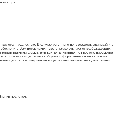
егулятора.
 является трудностью. В случае регулярно пользователь одинокий и в
обеспечить Вам поток ярких чувств также отклика от возбуждающих
ьзовать разными форматами контакта, начиная по простого просмотра
атель сможет осуществить свободную оформление также включить
разновидность, высматривайте видео и сами направляйте действиями
Японии под ключ.