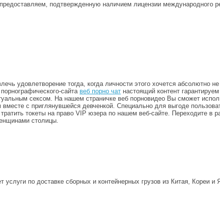
ы предоставляем, подтвержденную наличием лицензии международного р
лечь удовлетворение тогда, когда личности этого хочется абсолютно не
 порнографического-сайта
веб порно чат
настоящий контент гарантируем 
ртуальным сексом. На нашем страничке веб порновидео Вы сможет испол
м вместе с приглянувшейся девченкой. Специально для выгоде пользов
 тратить токеты на право VIP юзера по нашем веб-сайте. Переходите в 
женщинами столицы.
т услуги по доставке сборных и контейнерных грузов из Китая, Кореи и 