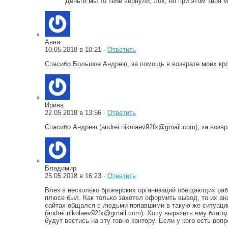
Деньги мы то тебе вернули, лох, но при этом твоя
Анна
10.05.2018 в 10:21 ·
Ответить
Спасибо Большое Андрею, за помощь в возврате моих кро
Ирина
22.05.2018 в 13:56 ·
Ответить
Спасибо Андрею (andrei.nikolaev92fx@gmail.com), за возв
Владимир
25.05.2018 в 16:23 ·
Ответить
Влез в несколько брокерских организаций обещающих раб
плюсе был. Как только захотел оформить вывод, то их ана
сайтах общался с людьми попавшими в такую же ситуацию
(andrei.nikolaev92fx@gmail.com). Хочу выразить ему благ
будут вестись на эту говно контору. Если у кого есть воп