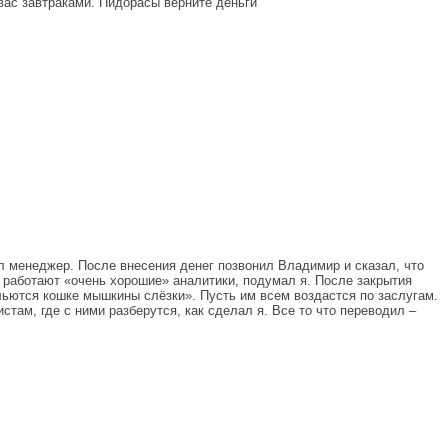
 вас завтраками. Пидорасы верните деньги
ал менеджер. После внесения денег позвонил Владимир и сказал, что
ь работают «очень хорошие» аналитики, подумал я. После закрытия
ольются кошке мышкины слёзки». Пусть им всем воздастся по заслугам.
стам, где с ними разберутся, как сделал я. Все то что переводил –