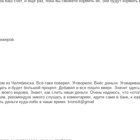
за ваш счёт, и ещё раз, пока вы сможете кормить их, они будут кормить
рокеров.
ом из Челябинска. Всё-таки поверил. Уговорили. Внёс деньги. Уговарив
цать и будет большой процент. Добавил и все пошло вверх. Значит здес
з моего ведома. Знают, как слить наши деньги. Очень надеюсь, что «от
щем, рекомендую никого слушать в коментариях, идите сами в банк, к юри
ь деньги куда-либо в наше время. kronstt@gmail