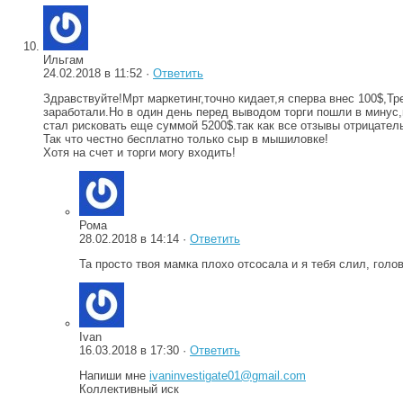
Ильгам
24.02.2018 в 11:52 ·
Ответить
Здравствуйте!Мрт маркетинг,точно кидает,я сперва внес 100$,Тр
заработали.Но в один день перед выводом торги пошли в минус,
стал рисковать еще суммой 5200$.так как все отзывы отрицатель
Так что честно бесплатно только сыр в мышиловке!
Хотя на счет и торги могу входить!
Рома
28.02.2018 в 14:14 ·
Ответить
Та просто твоя мамка плохо отсосала и я тебя слил, голо
Ivan
16.03.2018 в 17:30 ·
Ответить
Напиши мне
ivaninvestigate01@gmail.com
Коллективный иск