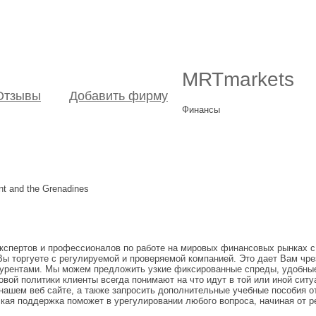
MRTmarkets
Отзывы
Добавить фирму
Финансы
nt and the Grenadines
экспертов и профессионалов по работе на мировых финансовых рынках с
 Вы торгуете с регулируемой и проверяемой компанией. Это дает Вам чр
курентами. Мы можем предложить узкие фиксированные спреды, удобные
вой политики клиенты всегда понимают на что идут в той или иной ситу
ашем веб сайте, а также запросить дополнительные учебные пособия от
ская поддержка поможет в урегулировании любого вопроса, начиная от 