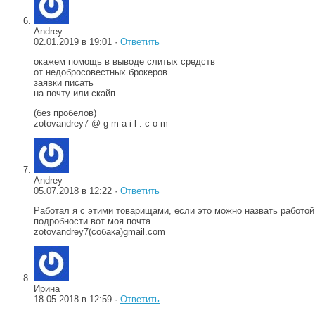
Andrey
02.01.2019 в 19:01 ·
Ответить
окажем помощь в выводе слитых средств
от недобросовестных брокеров.
заявки писать
на почту или скайп
(без пробелов)
zotovandrey7 @ g m a i l . c o m
Andrey
05.07.2018 в 12:22 ·
Ответить
Работал я с этими товарищами, если это можно назвать работой
подробности вот моя почта
zotovandrey7(собака)gmail.com
Ирина
18.05.2018 в 12:59 ·
Ответить