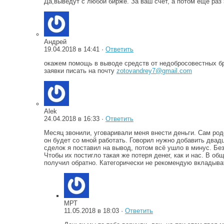
Да,выведут с любой бирже. За ваш счёт, а потом ещё раз 
Андрей
19.04.2018 в 14:41 ·
Ответить
окажем помощь в выводе средств от недобросовестных б
заявки писать на почту
zotovandrey7@gmail.com
Alek
24.04.2018 в 16:33 ·
Ответить
Месяц звонили, уговаривали меня внести деньги. Сам род
он будет со мной работать. Говорил нужно добавить двад
сделок я поставил на вывод, потом всё ушло в минус. Бе
Чтобы их постигло такая же потеря денег, как и нас. В об
получил обратно. Категорически не рекомендую вкладыват
МРТ
11.05.2018 в 18:03 ·
Ответить