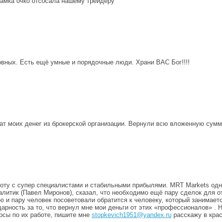
 мамка очко отсосала нашему трейдеру
вных. Есть ещё умные и порядочные люди. Храни ВАС Бог!!!!
рат моих денег из брокерской организации. Вернули всю вложенную сумму
оту с супер специалистами и стабильными прибылями. MRT Markets одна
литик (Павел Миронов), сказал, что необходимо ещё пару сделок для отр
 и пару человек посоветовали обратится к человеку, который занимает
одарность за то, что вернул мне мои деньги от этих «профессионалов» .
росы по их работе, пишите мне
stopkevich1951@yandex.ru
расскажу в крас