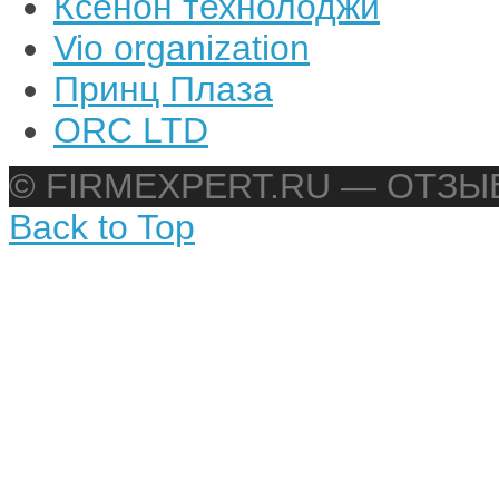
Ксенон технолоджи
Vio organization
Принц Плаза
ORC LTD
© FIRMEXPERT.RU — ОТЗ
Back to Top