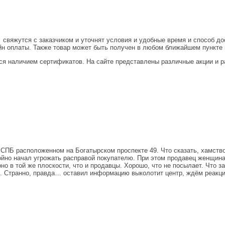
 свяжутся с заказчиком и уточнят условия и удобные время и способ до
йн оплаты. Также товар может быть получен в любом ближайшем пункте
ся наличием сертификатов. На сайте представлены различные акции и р
в СПБ расположенном на Богатырском проспекте 49. Что сказать, хамств
ойно начал угрожать расправой покупателю. При этом продавец женщина
о в той же плоскости, что и продавцы. Хорошо, что не посылает. Что за
м. Странно, правда… оставил информацию выколотит центр, ждём реакци