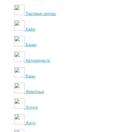
Торговые центры
Кафе
Банки
Автозапчасти
Бары
Животные
Услуги
Досуг