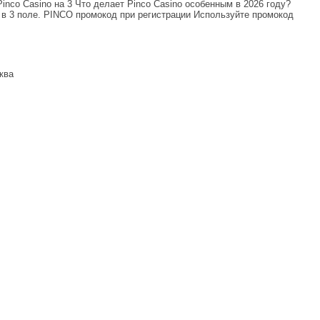
inco Casino на 3 Что делает Pinco Casino особенным в 2026 году?
и в 3 поле. PINCO промокод при регистрации Используйте промокод
ква