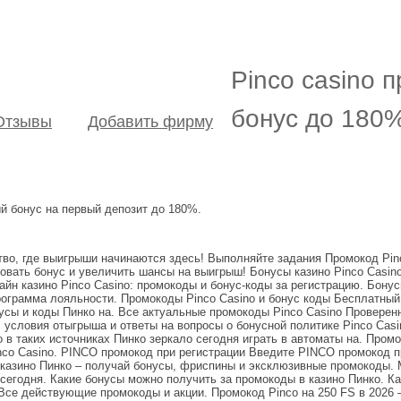
Pinco casino п
бонус до 180
Отзывы
Добавить фирму
ый бонус на первый депозит до 180%.
во, где выигрыши начинаются здесь! Выполняйте задания Промокод Pinc
ровать бонус и увеличить шансы на выигрыш! Бонусы казино Pinco Casino
лайн казино Pinco Casino: промокоды и бонус-коды за регистрацию. Бонус
рамма лояльности. Промокоды Pinco Casino и бонус коды Бесплатный пр
усы и коды Пинко на. Все актуальные промокоды Pinco Casino Проверенн
условия отыгрыша и ответы на вопросы о бонусной политике Pinco Casi
 в таких источниках Пинко зеркало сегодня играть в автоматы на. Про
nco Casino. PINCO промокод при регистрации Введите PINCO промокод п
 казино Пинко – получай бонусы, фриспины и эксклюзивные промокоды.
 сегодня. Какие бонусы можно получить за промокоды в казино Пинко. 
Все действующие промокоды и акции. Промокод Pinco на 250 FS в 2026