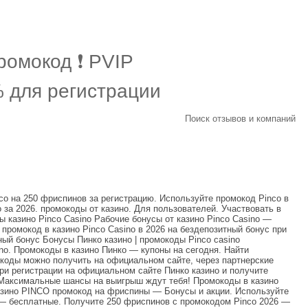
ромокод ❗️ PVIP
% для регистрации
Поиск отзывов и компаний
o на 250 фриспинов за регистрацию. Используйте промокод Pinco в
 за 2026. промокоды от казино. Для пользователей. Участвовать в
ы казино Pinco Casino Рабочие бонусы от казино Pinco Casino —
омокод в казино Pinco Casino в 2026 на бездепозитный бонус при
ый бонус Бонусы Пинко казино | промокоды Pinco casino
no. Промокоды в казино Пинко — купоны на сегодня. Найти
мокоды можно получить на официальном сайте, через партнерские
ри регистрации на официальном сайте Пинко казино и получите
 Максимальные шансы на выигрыш ждут тебя! Промокоды в казино
Казино PINCO промокод на фриспины — Бонусы и акции. Используйте
 — бесплатные. Получите 250 фриспинов с промокодом Pinco 2026 —