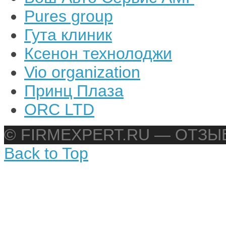
Pures group
Гута клиник
Ксенон технолоджи
Vio organization
Принц Плаза
ORC LTD
© FIRMEXPERT.RU — ОТЗ
Back to Top