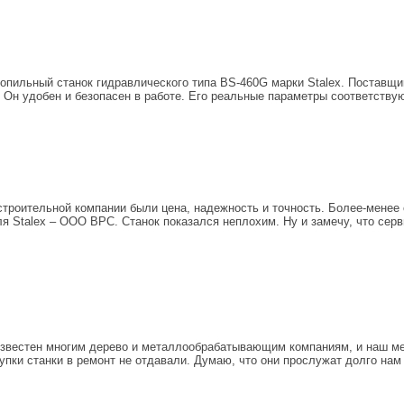
пильный станок гидравлического типа BS-460G марки Stalex. Поставщи
 Он удобен и безопасен в работе. Его реальные параметры соответству
строительной компании были цена, надежность и точность. Более-мене
 Stalex – ООО ВРС. Станок показался неплохим. Ну и замечу, что серв
известен многим дерево и металлообрабатывающим компаниям, и наш м
пки станки в ремонт не отдавали. Думаю, что они прослужат долго нам 