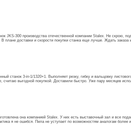
 JKS-300 производства отечественной компании Stalex. Не скрою, подку
. В плане доставки и скорости покупки станка еще лучше. Ждать заказа
ный станок 3-in-1/1320×1. Выполняет резку, гибку и вальцовку листово
не, считаю выгодной покупкой. Доставили быстро. Уже пару месяцев испо
готовлена она компанией Stalex. У них есть выставочный зал и все пода
актика я не ошибся. Пила не уступает по возможностям аналогам более 