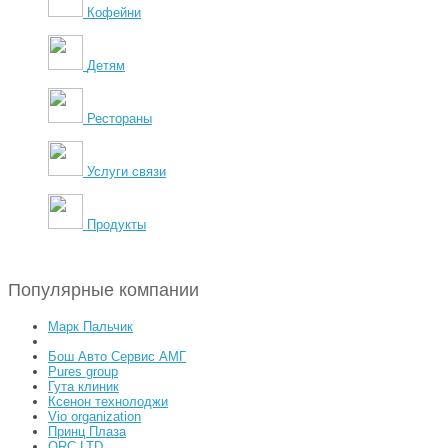
Кофейни
Детям
Рестораны
Услуги связи
Продукты
Популярные компании
Марк Пальчик
Бош Авто Сервис АМГ
Pures group
Гута клиник
Ксенон технолоджи
Vio organization
Принц Плаза
ORC LTD