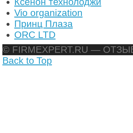
Ксенон технолоджи
Vio organization
Принц Плаза
ORC LTD
© FIRMEXPERT.RU — ОТЗ
Back to Top