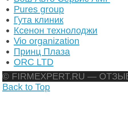
Pures group
Гута клиник
Ксенон технолоджи
Vio organization
Принц Плаза
ORC LTD
© FIRMEXPERT.RU — ОТЗ
Back to Top