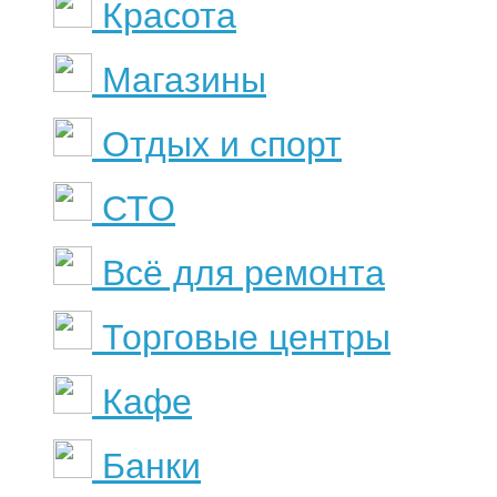
Красота
Магазины
Отдых и спорт
СТО
Всё для ремонта
Торговые центры
Кафе
Банки