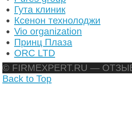
Гута клиник
Ксенон технолоджи
Vio organization
Принц Плаза
ORC LTD
© FIRMEXPERT.RU — ОТЗ
Back to Top