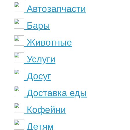
Автозапчасти
Бары
Животные
Услуги
Досуг
Доставка еды
Кофейни
Детям