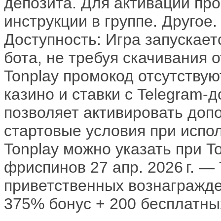
депозита. Для активации пр
инструкции в группе. Другое
Доступность: Игра запускаетс
бота, не требуя скачивания
Tonplay промокод отсутствую
казино и ставки с Telegram-
позволяет активировать доп
стартовые условия при исп
Tonplay можно указать при T
фриспинов 27 апр. 2026 г. —
приветственных вознагражде
375% бонус + 200 бесплатны