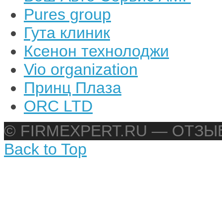
Pures group
Гута клиник
Ксенон технолоджи
Vio organization
Принц Плаза
ORC LTD
© FIRMEXPERT.RU — ОТЗ
Back to Top